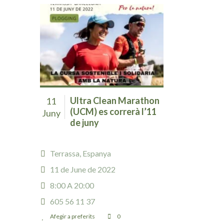
Ultra Clean Marathon
11
(UCM) es correrà l’11
Juny
de juny
Terrassa, Espanya
11 de June de 2022
8:00 A 20:00
605 56 11 37
Afegir a preferits
0