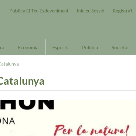
Publica El Teu Esdeveniment
Inicieu Sessió
Registra’t
ra
Economia
Esports
Política
Societat
Catalunya
Catalunya