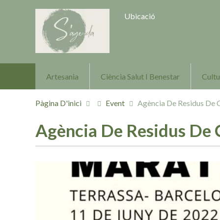
Ubicació
Artesania
Ciència Salut I Benestar
Cultu
Pàgina D'inici
Event
Agència De Residus De 
Agència De Residus De 