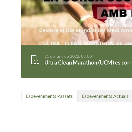
11 de juny de 2022, 08:00
11
Ultra Clean Marathon (UCM) es corre
Esdeveniments Passats
Esdeveniments Actuals