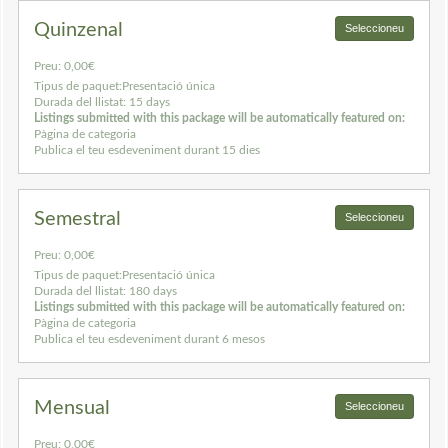
Quinzenal
Seleccioneu
Preu:
0,00€
Tipus de paquet:
Presentació única
Durada del llistat:
15 days
Listings submitted with this package will be automatically featured on:
Pàgina de categoria
Publica el teu esdeveniment durant 15 dies
Semestral
Seleccioneu
Preu:
0,00€
Tipus de paquet:
Presentació única
Durada del llistat:
180 days
Listings submitted with this package will be automatically featured on:
Pàgina de categoria
Publica el teu esdeveniment durant 6 mesos
Mensual
Seleccioneu
Preu:
0,00€