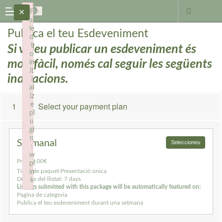
×
×
F
F
ai
ai
le
le
Publica el teu Esdeveniment
d
d
t
t
Si voleu publicar un esdeveniment és
o
o
molt fàcil, només cal seguir les següents
in
in
it
it
indicacions.
i
i
al
al
iz
iz
1
Select your payment plan
e
e
pl
pl
u
u
gi
gi
n
n
Setmanal
Seleccioneu
:
:
w
w
Preu:
0,00€
pl
pl
Tipus de paquet:
Presentació única
in
in
Durada del llistat:
7 days
k
k
Listings submitted with this package will be automatically featured on:
Failed to initialize plugin: wplink
Failed to initialize plugin: wplink
Pàgina de categoria
Publica el teu esdeveniment durant una setmana