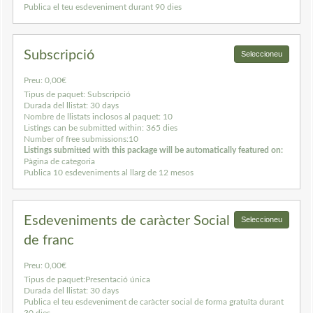
Publica el teu esdeveniment durant 90 dies
Subscripció
Seleccioneu
Preu:
0,00€
Tipus de paquet:
Subscripció
Durada del llistat:
30 days
Nombre de llistats inclosos al paquet:
10
Listings can be submitted within:
365 dies
Number of free submissions:
10
Listings submitted with this package will be automatically featured on:
Pàgina de categoria
Publica 10 esdeveniments al llarg de 12 mesos
Esdeveniments de caràcter Social
Seleccioneu
de franc
Preu:
0,00€
Tipus de paquet:
Presentació única
Durada del llistat:
30 days
Publica el teu esdeveniment de caràcter social de forma gratuïta durant
30 dies