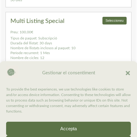
Multi Listing Special
Seleccioneu
Preu:
100,00€
Tipus de paquet:
Subscripció
Durada del llistat:
30 days
Nombre de llistats inclosos al paquet:
10
Període recurrent:
1 Mes
Nombre de cicles:
12
Gestionar el consentiment
2
Introduïu els detalls
To provide the best experiences, we use technologies like cookies to store
and/or access device information. Consenting to these technologies will allow
3
Inici de sessió / Registre
us to process data such as browsing behavior or unique IDs on this site. Not
consenting or withdrawing consent, may adversely affect certain features and
functions.
Us agrada:
Accepta