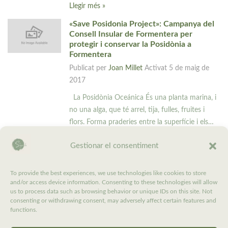
Llegir més »
«Save Posidonia Project»: Campanya del
Consell Insular de Formentera per
protegir i conservar la Posidònia a
Formentera
Publicat per
Joan Millet
Activat
5 de maig de
2017
La Posidònia Oceánica És una planta marina, i
no una alga, que té arrel, tija, fulles, fruites i
flors. Forma praderies entre la superfície i els…
Llegir més »
Gestionar el consentiment
IV Delta Birding Festival‎ – El Festival
Internacional d’Ornitologia del Delta de
l’Ebre el 22, 23 i 24 de Setembre
To provide the best experiences, we use technologies like cookies to store
and/or access device information. Consenting to these technologies will allow
Publicat per
Joan Millet
Activat
3 de maig de
us to process data such as browsing behavior or unique IDs on this site. Not
2017
consenting or withdrawing consent, may adversely affect certain features and
functions.
Com cada any, al Delta de l’Ebre,