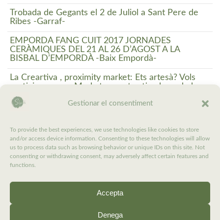
Trobada de Gegants el 2 de Juliol a Sant Pere de
Ribes -Garraf-
EMPORDÀ FANG CUIT 2017 JORNADES
CERÀMIQUES DEL 21 AL 26 D’AGOST A LA
BISBAL D’EMPORDÀ -Baix Empordà-
La Creartiva , proximity market: Ets artesà? Vols
participar en un Market aquest estiu al cor de la
Costa Brava?
Gestionar el consentiment
Crida a participar en l’acte: «Referèndum és
democràcia» Diumenge 11 a Barcelona -
To provide the best experiences, we use technologies like cookies to store
Barcelonès-
and/or access device information. Consenting to these technologies will allow
us to process data such as browsing behavior or unique IDs on this site. Not
EXPOSICIÓ DE CERÀMICA. ESTATS de Montse
consenting or withdrawing consent, may adversely affect certain features and
Llanas, fins el 27 de Maig a El Vendrell -Baix
functions.
Penedès-
Accepta
1
2
SEGÜENT
Denega