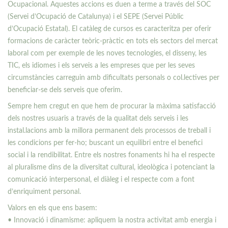
Ocupacional. Aquestes accions es duen a terme a través del SOC
(Servei d’Ocupació de Catalunya) i el SEPE (Servei Públic
d’Ocupació Estatal). El catàleg de cursos es caracteritza per oferir
formacions de caràcter teòric-pràctic en tots els sectors del mercat
laboral com per exemple de les noves tecnologies, el disseny, les
TIC, els idiomes i els serveis a les empreses que per les seves
circumstàncies carreguin amb dificultats personals o col.lectives per
beneficiar-se dels serveis que oferim.
Sempre hem cregut en que hem de procurar la màxima satisfacció
dels nostres usuaris a través de la qualitat dels serveis i les
instal.lacions amb la millora permanent dels processos de treball i
les condicions per fer-ho; buscant un equilibri entre el benefici
social i la rendibilitat. Entre els nostres fonaments hi ha el respecte
al pluralisme dins de la diversitat cultural, ideològica i potenciant la
comunicació interpersonal, el diàleg i el respecte com a font
d’enriquiment personal.
Valors en els que ens basem:
• Innovació i dinamisme: apliquem la nostra activitat amb energia i