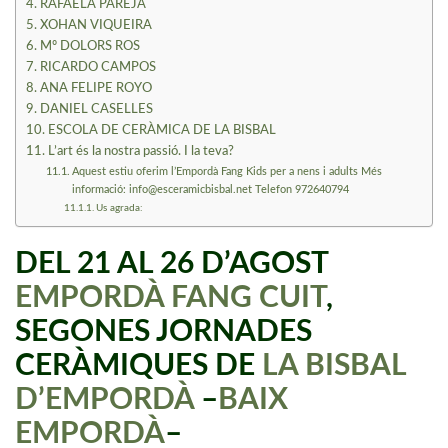
RAFAELA PAREJA
XOHAN VIQUEIRA
Mº DOLORS ROS
RICARDO CAMPOS
ANA FELIPE ROYO
DANIEL CASELLES
ESCOLA DE CERÀMICA DE LA BISBAL
L’art és la nostra passió. I la teva?
Aquest estiu oferim l’Empordà Fang Kids per a nens i adults Més
informació: info@esceramicbisbal.net Telefon 972640794
Us agrada:
DEL 21 AL 26 D’AGOST
EMPORDÀ FANG CUIT
,
SEGONES JORNADES
CERÀMIQUES DE
LA BISBAL
D’EMPORDÀ
–
BAIX
EMPORDÀ
–