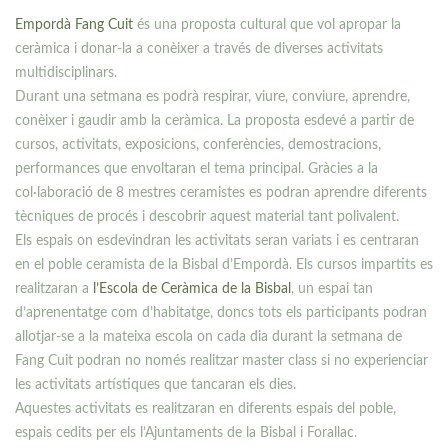
Empordà Fang Cuit
és una proposta cultural que vol apropar la
ceràmica i donar-la a conèixer a través de diverses activitats
multidisciplinars.
Durant una setmana es podrà respirar, viure, conviure, aprendre,
conèixer i gaudir amb la ceràmica. La proposta esdevé a partir de
cursos, activitats, exposicions, conferències, demostracions,
performances que envolta
ran el tema principal. Gràcies a la
col·laboració de 8 mestres ceramistes es podran aprendre diferents
tècniques de procés i descobrir aquest material tant polivalent.
Els espais on esdevindran les activitats seran variats i es centraran
en el poble ceramista de la Bisbal d’Empordà. Els cursos impartits es
realitzaran a
l’Escola de Ceràmica de la Bisbal
, un espai tan
d’aprenentatge com d’habitatge, doncs tots els participants podran
allotjar-se a la mateixa escola on cada dia durant la setmana de
Fang Cuit podran no només realitzar master class si no experienciar
les activitats artístiques que tancaran els dies.
Aquestes activitats es realitzaran en diferents espais del poble,
espais cedits per els l’Ajuntaments de la Bisbal i Forallac.