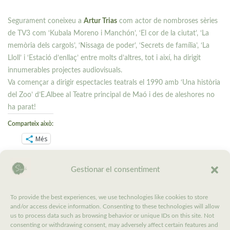
Segurament coneixeu a
Artur Trias
com actor de nombroses sèries
de TV3 com ‘Kubala Moreno i Manchón’, ‘El cor de la ciutat’, ‘La
memòria dels cargols’, ‘Nissaga de poder’, ‘Secrets de família’, ‘La
Lloll’ i ‘Estació d’enllaç’ entre molts d’altres, tot i així, ha dirigit
innumerables projectes audiovisuals.
Va començar a dirigir espectacles teatrals el 1990 amb ‘Una història
del Zoo’ d’E.Albee al Teatre principal de Maó i des de aleshores no
ha parat!
Comparteix això:
Més
Us agrada:
Gestionar el consentiment
To provide the best experiences, we use technologies like cookies to store
and/or access device information. Consenting to these technologies will allow
Compartir
0
us to process data such as browsing behavior or unique IDs on this site. Not
consenting or withdrawing consent, may adversely affect certain features and