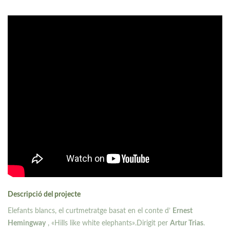
Descripció del projecte
Elefants blancs, el curtmetratge basat en el conte d’
Ernest
Hemingway
, «Hills like white elephants».Dirigit per
Artur Trias
.