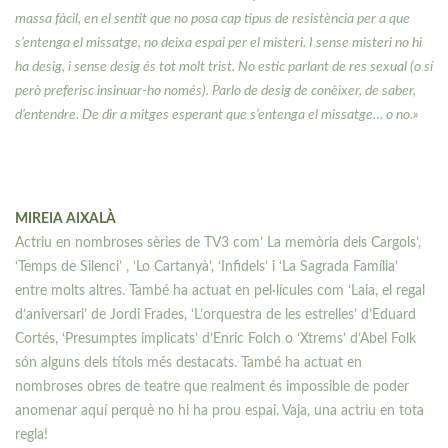
massa fàcil, en el sentit que no posa cap tipus de resistència per a que
s’entenga el missatge, no deixa espai per el misteri. I sense misteri no hi
ha desig, i sense desig és tot molt trist. No estic parlant de res sexual (o sí
però preferisc insinuar-ho només). Parlo de desig de conèixer, de saber,
d’entendre. De dir a mitges esperant que s’entenga el missatge… o no.»
MIREIA AIXALÀ
Actriu en nombroses sèries de TV3 com’ La memòria dels Cargols’,
‘Temps de Silenci’ , ‘Lo Cartanyà’, ‘Infidels’ i ‘La Sagrada Família’
entre molts altres. També ha actuat en pel·lícules com ‘Laia, el regal
d’aniversari’ de Jordi Frades, ‘L’orquestra de les estrelles’ d’Eduard
Cortés, ‘Presumptes implicats’ d’Enric Folch o ‘Xtrems’ d’Abel Folk
són alguns dels títols més destacats. També ha actuat en
nombroses obres de teatre que realment és impossible de poder
anomenar aquí perquè no hi ha prou espai. Vaja, una actriu en tota
regla!