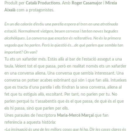
Produït per
Català Productions
. Amb
Roger Casamajor
i
Mireia
Aixalà
com a protagonistes.
En un dia calorós d’estiu una parella espera el tren en una atrotinada
estació. Normalment viatgen, beuen cervesa i tasten noves begudes
alcohòliques. La conversa que enceten és reiterativa. No és la primera
vegada que ho parlen. Però la qüestió és…de què parlen que sembla tan
important? On van?
Tu ets un xafarder més. Estàs allà al bar de l’estació assegut a una
taula. Veient tot el que passa, però en realitat només ets un xafarder
en una conversa aliena. Una conversa que sembla interessant. Una
conversa on potser acabes esbrinant qui són i que fan allà. Intueixes
que es tracta d’una parella i ells tindran la seva conversa, aliena al
fet que tu estiguis allà, escoltant. Per tant, no parlen per tu. No
parlen perquè tu t’assabentis que és el que passa, de què és el que
els hi passa, sinó que parlen per ells.
Unes paraules de l’escriptora
Maria-Mercè Marçal
que fan
referència a aquesta història:
«La insinuació és una de les millors coses que hi ha. Dir les coses clares és