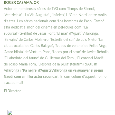
ROGER CASAMAJOR
Actor en nombroses sèries de TV3 com ‘Temps de Silenci’,
‘Ventdelplà’, ‘La Via Augusta’ , ‘Infidels’, i ‘Gran Nord’ entre molts
d’altres. I en sèries nacionals com ‘Los hombres de Paco’. També
s’ha dedicat al món del cinema en pel·lícules com ‘La
sucursal’ (telefilm) de Jesús Font, ‘El mar’ d’Agustí Villaronga,
‘Salvajes’ de Carlos Molinero, ‘Estrella del sur’ de Luis Nieto, ‘La
ciutat oculta’ de Carles Balagué, ‘Nubes de verano’ de Felipe Vega,
‘Amor idiota’ de Ventura Pons, ‘Locos por el sexo’ de Javier Rebollo,
‘El laberinto del fauno’ de Guillermo del Toro , ‘El coronel Macià’
de Josep Maria Forn, ‘Després de la pluja’ (telefilm) d’Agustí
Villaronga i
‘Pa negre’ d’Agustí Villaronga on va guanyar el premi
Gaudí com a millor actor secundari.
El currículum d’aquest noi no
s’acaba mai!
El Director