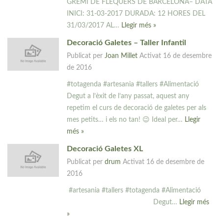
GREMI DE FLEQUERS DE BARCELONA– DATA
INICI: 31-03-2017 DURADA: 12 HORES DEL
31/03/2017 AL…
Llegir més »
Decoració Galetes – Taller Infantil
Publicat per
Joan Millet
Activat
16 de desembre
de 2016
#totagenda #artesania #tallers #Alimentació
Degut a l’èxit de l’any passat, aquest any
repetim el curs de decoració de galetes per als
mes petits… i els no tan! 😉 Ideal per…
Llegir
més »
Decoració Galetes XL
Publicat per
drum
Activat
16 de desembre de
2016
#artesania #tallers #totagenda #Alimentació
Degut…
Llegir més
»