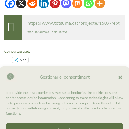
https://www.totsuma.cat/projecte/1507/rept
es-nous-xarxa-nova
Comparteix això:
Més
Us agrada:
Gestionar el consentiment
To provide the best experiences, we use technologies like cookies to store
and/or access device information. Consenting to these technologies will allow
Compartir
0
us to process data such as browsing behavior or unique IDs on this site. Not
consenting or withdrawing consent, may adversely affect certain features and
[taxonomia de termes d'entrada="category" abans="Categories: "]
functions.
[taxonomia de termes d'entrada="post_tag" abans="Tags: "]